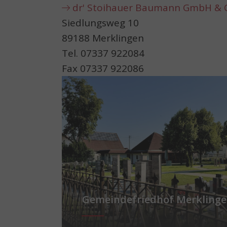
dr' Stoihauer Baumann GmbH & 
Siedlungsweg 10
89188 Merklingen
Tel. 07337 922084
Fax 07337 922086
Show larger version for:
Gemeindefriedhof Merkling