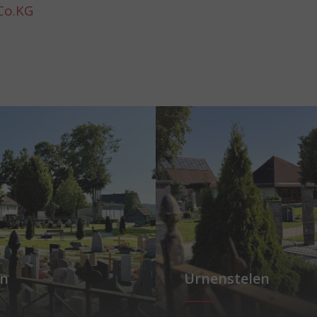
Co.KG
Show larger version for:
en
Urnenstelen