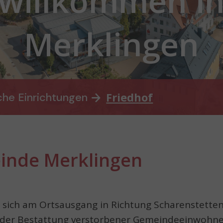
willkommen i
Merklingen
Friedhof
che Einrichtungen
inde Merklingen
 sich am Ortsausgang in Richtung Scharenstetten 
t der Bestattung verstorbener Gemeindeeinwohne