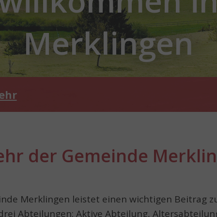
willkommen i
Merklingen
ehr
wehr der Gemeinde Merkli
nde Merklingen leistet einen wichtigen Beitrag z
drei Abteilungen: Aktive Abteilung, Altersabteilun