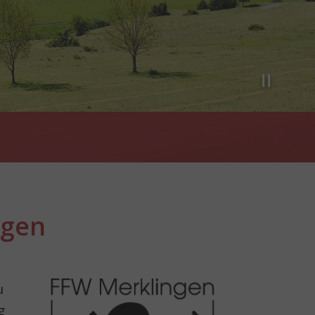
n
ngen
Show larger version for:
u
g