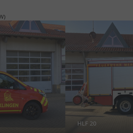
W)
Show larger version for:
HLF 20