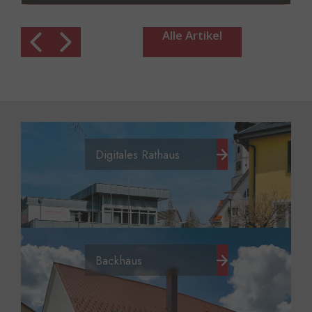
Wendlingen - Merklingen - Ulm RE
200_08.2026.pdf RE 5: Stuttgart Hbf -
Göppingen - Ulm Hbf RE 5_08.2026.pdf
Alle Artikel
Digitales Rathaus
Backhaus