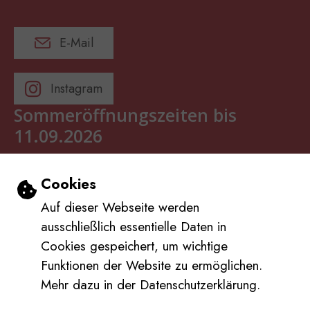
E-Mail
Instagram
Sommeröffnungszeiten bis
11.09.2026
Mo:
8-12 Uhr
Einstellungen zu Cookies und Barrierefrei
Cookies
Di:
8-12 Uhr
Auf dieser Webseite werden
Mi:
8-12 Uhr
ausschließlich essentielle Daten in
Do:
13-16 Uhr
Cookies gespeichert, um wichtige
Fr:
geschlossen
Funktionen der Website zu ermöglichen.
Mehr dazu in der Datenschutzerklärung.
Impressum
Barrierefreiheit
Inhaltsverzeichnis