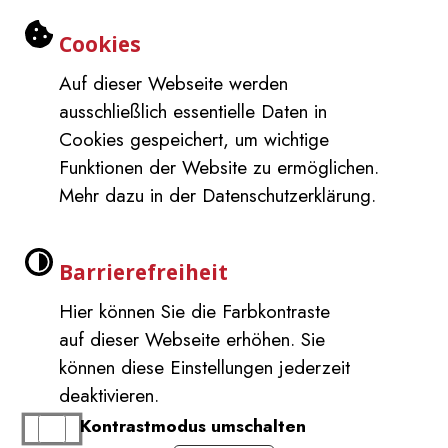
11.09.2026
Einstellungen zu Cookies und Barri
Cookies
Mo:
8-12 Uhr
Auf dieser Webseite werden
Di:
8-12 Uhr
ausschließlich essentielle Daten in
Mi:
8-12 Uhr
Cookies gespeichert, um wichtige
Do:
13-16 Uhr
Funktionen der Website zu ermöglichen.
Fr:
geschlossen
Mehr dazu in der Datenschutzerklärung.
Impressum
Barrierefreiheit
Inhaltsverzeichnis
Datenschutzerklärung
Barrierefreiheit
Leichte Sprache
Hier können Sie die Farbkontraste
auf dieser Webseite erhöhen. Sie
Gebärdensprache
Immer auf dem neuesten
können diese Einstellungen jederzeit
Stand
deaktivieren.
Barrierefreie Ansicht
www.merklingen.de möchte
Kontrastmodus umschalten
Ihnen Benachrichtigungen