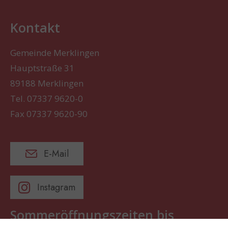
Kontakt
Gemeinde Merklingen
Hauptstraße 31
89188 Merklingen
Tel. 07337 9620-0
Fax 07337 9620-90
E-Mail
Instagram
Sommeröffnungszeiten bis